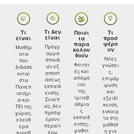
Τι δεν
Τι
Τι
Ποιοι
είναι
είναι
προσ
τα
φέρο
παρα
Πρόγρ
Μαθήμ
υν
κολου
αμμα
ατα
θούν
Νέες
σπουδ
που
Φοιτητ
γνώσει
ών εξ
διδάσκ
ές και
ς,
αποστ
ονται
απόφο
επιμόρ
άσεως
στα
ιτοι
φωση
εκπαίδ
Πανεπ
της
και
ευσης.
ιστήμι
τριτοβ
εξειδί
Συνεπ
α και
άθμια
κευση,
ώς, δεν
ΤΕΙ της
ς
ευκαιρ
προσφ
χώρας,
εκπαίδ
ία στη
έρουν
ελεύθ
ευσης,
μάθησ
περαιτ
ερα
μαθητ
η για
έρω
προσβ