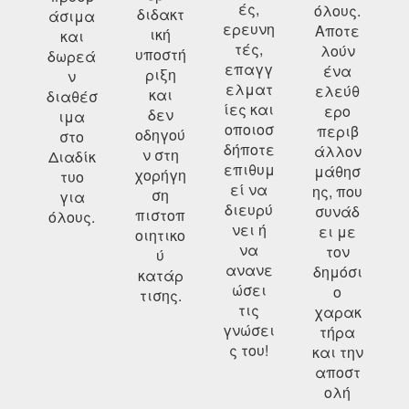
ές,
όλους.
διδακτ
άσιμα
ερευνη
Αποτε
ική
και
τές,
λούν
υποστή
δωρεά
επαγγ
ένα
ριξη
ν
ελματ
ελεύθ
και
διαθέσ
ίες και
ερο
δεν
ιμα
οποιοσ
περιβ
οδηγού
στο
δήποτε
άλλον
ν στη
Διαδίκ
επιθυμ
μάθησ
χορήγη
τυο
εί να
ης, που
ση
για
διευρύ
συνάδ
πιστοπ
όλους.
νει ή
ει με
οιητικο
να
τον
ύ
ανανε
δημόσι
κατάρ
ώσει
ο
τισης.
τις
χαρακ
γνώσει
τήρα
ς του!
και την
αποστ
ολή